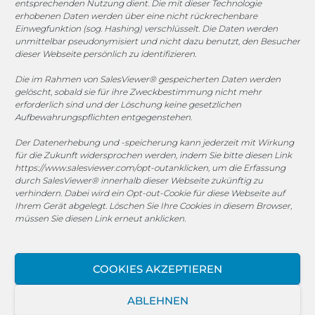
entsprechenden Nutzung dient. Die mit dieser Technologie
1. FC Monheim
erhobenen Daten werden über eine nicht rückrechenbare
Einwegfunktion (sog. Hashing) verschlüsselt. Die Daten werden
unmittelbar pseudonymisiert und nicht dazu benutzt, den Besucher
dieser Webseite persönlich zu identifizieren.
Die im Rahmen von SalesViewer® gespeicherten Daten werden
COOKIE-RICHTLINIE (EU)
gelöscht, sobald sie für ihre Zweckbestimmung nicht mehr
erforderlich sind und der Löschung keine gesetzlichen
© 2025 MEGASOFT® IT GmbH & Co. KG |
Impressum
|
Aufbewahrungspflichten entgegenstehen.
Privacy
|
AGB
|
Cookie-Richtlinie
|
Cookie-Richtlinie
Der Datenerhebung und -speicherung kann jederzeit mit Wirkung
für die Zukunft widersprochen werden, indem Sie bitte diesen Link
MEGASOFT® IT reserves the right not to be responsible for
https://www.salesviewer.com/opt-out
anklicken, um die Erfassung
the topicality, correctness, completeness or quality of the
durch SalesViewer® innerhalb dieser Webseite zukünftig zu
verhindern. Dabei wird ein Opt-out-Cookie für diese Webseite auf
information provided. Liability claims against the author,
Ihrem Gerät abgelegt. Löschen Sie Ihre Cookies in diesem Browser,
which refer to material or immaterial nature caused by use
müssen Sie diesen Link erneut anklicken.
or disuse of the information or the use of incorrect or
incomplete information are excluded, unless the author is
not intentional or grossly negligent fault. All offers are
COOKIES AKZEPTIEREN
subject to change and non-binding. Parts of the pages or
the complete publication including all offers and
ABLEHNEN
information might be extended, changed or partly or