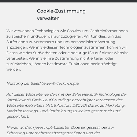
IT-Security-Solutions
Cookie-Zustimmung
Marketing
verwalten
Target Group Fitting
Compliance Guard
Wir verwenden Technologien wie Cookies, um Geräteinformationen
Licence Manager
zu speichern und/oder darauf zuzugreifen. Wir tun dies, um das
Lexicon
Surferlebnis zu verbessern und um personalisierte Werbung
anzuzeigen. Wenn Sie diesen Technologien zustimmen, können wir
Daten wie das Surfverhalten oder eindeutige IDs auf dieser Website
Channels
verarbeiten. Wenn Sie Ihre Zustimmung nicht erteilen oder
zurückziehen, können bestimmte Funktionen beeinträchtigt
werden.
-
vertrieb@megasoft.de
+49 2173 265 06 0
Nutzung der SalesViewer®-Technologie:
Auf dieser Webseite werden mit der SalesViewer®-Technologie der
Mo. - Do. 08:00 - 17:00 Uhr
SalesViewer® GmbH auf Grundlage berechtigter Interessen des
Fr. 08:00 - 15:00 Uhr
Webseitenbetreibers (Art. 6 Abs.1 lit.f DSGVO) Daten zu Marketing-,
Marktforschungs- und Optimierungszwecken gesammelt und
gespeichert.
Sponsoring
Hierzu wird ein javascript-basierter Code eingesetzt, der zur
Erhebung unternehmensbezogener Daten und der