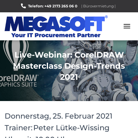
Telefon: +49 2173 265 06 0
| Bürovermietung |
Bewerten Sie uns auf Google |
N
A
V
I
Live-Webinar: CorelDRAW
G
A
Masterclass Design-Trends
T
I
2021
O
N
U
M
S
C
H
Donnerstag, 25. Februar 2021
A
L
Trainer: Peter Lütke-Wissing
T
E