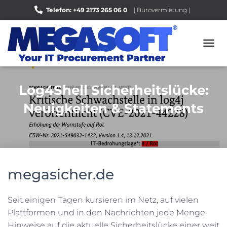
Telefon: +49 2173 265 06 0
| Bürovermietung |
Bewerten Sie uns auf Google |
N
A
V
I
Log4Shell Sicherheitslücke:
G
A
Neuigkeiten & Statements
T
I
O
N
U
M
S
megasicher.de
C
H
A
Seit einigen Tagen kursieren im Netz, auf vielen
L
Plattformen und in den Nachrichten jede Menge
T
Hinweise auf die aktuelle Sicherheitslücke einer weit
E