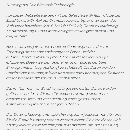
+49 2173 265 06 0
Nutzung der SalesViewer®-Technologie:
Auf dieser Webseite werden mit der SalesViewer®-Technologie der
Mo. - Do. 08:00 - 17:00 Uhr
SalesViewer® GmbH auf Grundlage berechtigter Interessen des
Fr. 08:00 - 15:00 Uhr
Webseitenbetreibers (Art. 6 Abs.1 lit.f DSGVO) Daten zu Marketing-,
Marktforschungs- und Optimierungszwecken gesammelt und
gespeichert.
Sponsoring
Hierzu wird ein javascript-basierter Code eingesetzt, der zur
Erhebung unternehmensbezogener Daten und der
entsprechenden Nutzung dient. Die mit dieser Technologie
erhobenen Daten werden über eine nicht rückrechenbare
1. FC Monheim
Einwegfunktion (sog. Hashing) verschlüsselt. Die Daten werden
unmittelbar pseudonymisiert und nicht dazu benutzt, den Besucher
dieser Webseite persönlich zu identifizieren.
Die im Rahmen von SalesViewer® gespeicherten Daten werden
COOKIE-RICHTLINIE (EU)
gelöscht, sobald sie für ihre Zweckbestimmung nicht mehr
erforderlich sind und der Löschung keine gesetzlichen
© 2025 MEGASOFT® IT GmbH & Co. KG |
Impressum
|
Aufbewahrungspflichten entgegenstehen.
Privacy
|
AGB
|
Cookie-Richtlinie
|
Cookie-Richtlinie
Der Datenerhebung und -speicherung kann jederzeit mit Wirkung
für die Zukunft widersprochen werden, indem Sie bitte diesen Link
MEGASOFT® IT reserves the right not to be responsible for
https://www.salesviewer.com/opt-out
anklicken, um die Erfassung
the topicality, correctness, completeness or quality of the