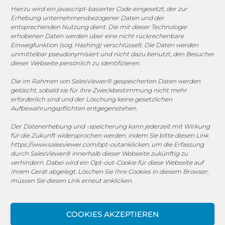
Hierzu wird ein javascript-basierter Code eingesetzt, der zur
Erhebung unternehmensbezogener Daten und der
entsprechenden Nutzung dient. Die mit dieser Technologie
1. FC Monheim
erhobenen Daten werden über eine nicht rückrechenbare
Einwegfunktion (sog. Hashing) verschlüsselt. Die Daten werden
unmittelbar pseudonymisiert und nicht dazu benutzt, den Besucher
dieser Webseite persönlich zu identifizieren.
Die im Rahmen von SalesViewer® gespeicherten Daten werden
COOKIE-RICHTLINIE (EU)
gelöscht, sobald sie für ihre Zweckbestimmung nicht mehr
erforderlich sind und der Löschung keine gesetzlichen
© 2025 MEGASOFT® IT GmbH & Co. KG |
Impressum
|
Aufbewahrungspflichten entgegenstehen.
Privacy
|
AGB
|
Cookie-Richtlinie
|
Cookie-Richtlinie
Der Datenerhebung und -speicherung kann jederzeit mit Wirkung
für die Zukunft widersprochen werden, indem Sie bitte diesen Link
MEGASOFT® IT reserves the right not to be responsible for
https://www.salesviewer.com/opt-out
anklicken, um die Erfassung
the topicality, correctness, completeness or quality of the
durch SalesViewer® innerhalb dieser Webseite zukünftig zu
information provided. Liability claims against the author,
verhindern. Dabei wird ein Opt-out-Cookie für diese Webseite auf
which refer to material or immaterial nature caused by use
Ihrem Gerät abgelegt. Löschen Sie Ihre Cookies in diesem Browser,
müssen Sie diesen Link erneut anklicken.
or disuse of the information or the use of incorrect or
incomplete information are excluded, unless the author is
not intentional or grossly negligent fault. All offers are
COOKIES AKZEPTIEREN
subject to change and non-binding. Parts of the pages or