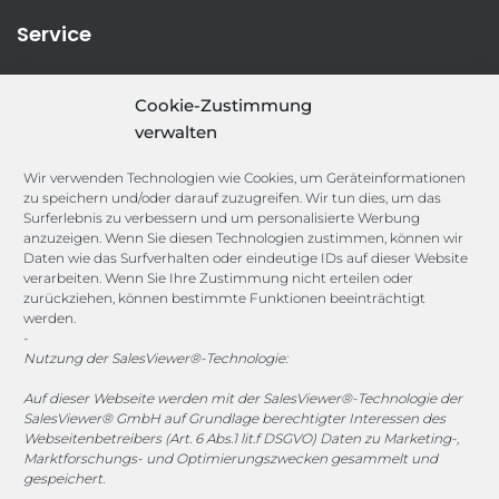
Service
IT-Security-Solutions
Cookie-Zustimmung
Marketing
verwalten
Target Group Fitting
Compliance Guard
Wir verwenden Technologien wie Cookies, um Geräteinformationen
Licence Manager
zu speichern und/oder darauf zuzugreifen. Wir tun dies, um das
Lexicon
Surferlebnis zu verbessern und um personalisierte Werbung
anzuzeigen. Wenn Sie diesen Technologien zustimmen, können wir
Daten wie das Surfverhalten oder eindeutige IDs auf dieser Website
Channels
verarbeiten. Wenn Sie Ihre Zustimmung nicht erteilen oder
zurückziehen, können bestimmte Funktionen beeinträchtigt
werden.
vertrieb@megasoft.de
-
+49 2173 265 06 0
Nutzung der SalesViewer®-Technologie:
Auf dieser Webseite werden mit der SalesViewer®-Technologie der
Mo. - Do. 08:00 - 17:00 Uhr
SalesViewer® GmbH auf Grundlage berechtigter Interessen des
Fr. 08:00 - 15:00 Uhr
Webseitenbetreibers (Art. 6 Abs.1 lit.f DSGVO) Daten zu Marketing-,
Marktforschungs- und Optimierungszwecken gesammelt und
gespeichert.
Sponsoring