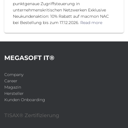
punktgenaue Zugriffsteuerung in
unternehmenskritischen Netzwerken Exklusive
Neukundenaktion: 10% Rabatt auf macmon NAC
bei Bestellung bis zum 17.12.2026.
Read more
MEGASOFT IT®
Company
Career
Magazin
Hersteller
Kunden Onboarding
TISAX® Zertifizierung