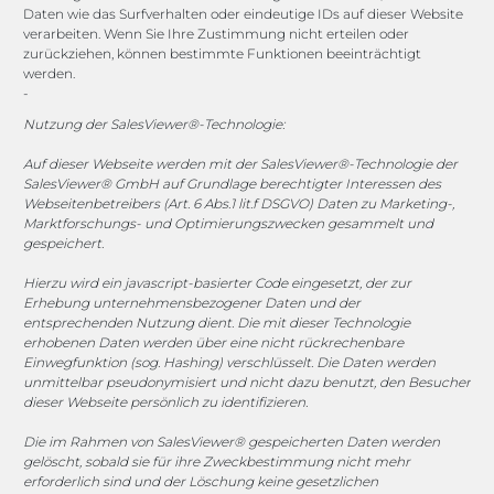
Daten wie das Surfverhalten oder eindeutige IDs auf dieser Website
Channels
verarbeiten. Wenn Sie Ihre Zustimmung nicht erteilen oder
zurückziehen, können bestimmte Funktionen beeinträchtigt
werden.
-
vertrieb@megasoft.de
+49 2173 265 06 0
Nutzung der SalesViewer®-Technologie:
Auf dieser Webseite werden mit der SalesViewer®-Technologie der
Mo. - Do. 08:00 - 17:00 Uhr
SalesViewer® GmbH auf Grundlage berechtigter Interessen des
Fr. 08:00 - 15:00 Uhr
Webseitenbetreibers (Art. 6 Abs.1 lit.f DSGVO) Daten zu Marketing-,
Marktforschungs- und Optimierungszwecken gesammelt und
gespeichert.
Sponsoring
Hierzu wird ein javascript-basierter Code eingesetzt, der zur
Erhebung unternehmensbezogener Daten und der
entsprechenden Nutzung dient. Die mit dieser Technologie
1. FC Monheim
erhobenen Daten werden über eine nicht rückrechenbare
Einwegfunktion (sog. Hashing) verschlüsselt. Die Daten werden
unmittelbar pseudonymisiert und nicht dazu benutzt, den Besucher
dieser Webseite persönlich zu identifizieren.
Die im Rahmen von SalesViewer® gespeicherten Daten werden
COOKIE-RICHTLINIE (EU)
gelöscht, sobald sie für ihre Zweckbestimmung nicht mehr
erforderlich sind und der Löschung keine gesetzlichen