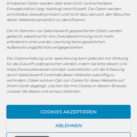
1. FC Monheim
erhobenen Daten werden über eine nicht rückrechenbare
Einwegfunktion (sog. Hashing) verschlüsselt. Die Daten werden
unmittelbar pseudonymisiert und nicht dazu benutzt, den Besucher
dieser Webseite persönlich zu identifizieren.
Die im Rahmen von SalesViewer® gespeicherten Daten werden
COOKIE-RICHTLINIE (EU)
gelöscht, sobald sie für ihre Zweckbestimmung nicht mehr
erforderlich sind und der Löschung keine gesetzlichen
© 2025 MEGASOFT® IT GmbH & Co. KG |
Impressum
|
Aufbewahrungspflichten entgegenstehen.
Privacy
|
AGB
|
Cookie-Richtlinie
|
Cookie-Richtlinie
Der Datenerhebung und -speicherung kann jederzeit mit Wirkung
für die Zukunft widersprochen werden, indem Sie bitte diesen Link
MEGASOFT® IT reserves the right not to be responsible for
https://www.salesviewer.com/opt-out
anklicken, um die Erfassung
the topicality, correctness, completeness or quality of the
durch SalesViewer® innerhalb dieser Webseite zukünftig zu
information provided. Liability claims against the author,
verhindern. Dabei wird ein Opt-out-Cookie für diese Webseite auf
which refer to material or immaterial nature caused by use
Ihrem Gerät abgelegt. Löschen Sie Ihre Cookies in diesem Browser,
müssen Sie diesen Link erneut anklicken.
or disuse of the information or the use of incorrect or
incomplete information are excluded, unless the author is
not intentional or grossly negligent fault. All offers are
COOKIES AKZEPTIEREN
subject to change and non-binding. Parts of the pages or
the complete publication including all offers and
ABLEHNEN
information might be extended, changed or partly or
completely deleted by MEGASOFT® IT without separate