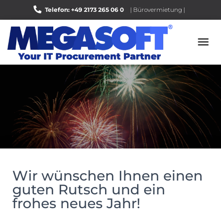
Telefon: +49 2173 265 06 0
| Bürovermietung |
Bewerten Sie uns auf Google |
N
A
V
I
G
A
T
I
O
N
U
M
S
Wir wünschen Ihnen einen
C
H
guten Rutsch und ein
A
frohes neues Jahr!
L
T
E