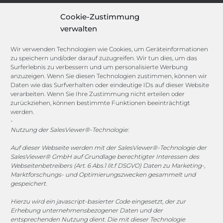
IT-Security-Solutions
Cookie-Zustimmung
Marketing
verwalten
Target Group Fitting
Compliance Guard
Wir verwenden Technologien wie Cookies, um Geräteinformationen
Licence Manager
zu speichern und/oder darauf zuzugreifen. Wir tun dies, um das
Lexicon
Surferlebnis zu verbessern und um personalisierte Werbung
anzuzeigen. Wenn Sie diesen Technologien zustimmen, können wir
Daten wie das Surfverhalten oder eindeutige IDs auf dieser Website
Channels
verarbeiten. Wenn Sie Ihre Zustimmung nicht erteilen oder
zurückziehen, können bestimmte Funktionen beeinträchtigt
werden.
vertrieb@megasoft.de
-
+49 2173 265 06 0
Nutzung der SalesViewer®-Technologie:
Auf dieser Webseite werden mit der SalesViewer®-Technologie der
Mo. - Do. 08:00 - 17:00 Uhr
SalesViewer® GmbH auf Grundlage berechtigter Interessen des
Fr. 08:00 - 15:00 Uhr
Webseitenbetreibers (Art. 6 Abs.1 lit.f DSGVO) Daten zu Marketing-,
Marktforschungs- und Optimierungszwecken gesammelt und
gespeichert.
Sponsoring
Hierzu wird ein javascript-basierter Code eingesetzt, der zur
Erhebung unternehmensbezogener Daten und der
entsprechenden Nutzung dient. Die mit dieser Technologie