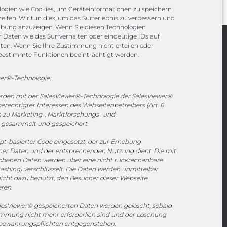
ogien wie Cookies, um Geräteinformationen zu speichern
eifen. Wir tun dies, um das Surferlebnis zu verbessern und
rbung anzuzeigen. Wenn Sie diesen Technologien
Daten wie das Surfverhalten oder eindeutige IDs auf
iten. Wenn Sie Ihre Zustimmung nicht erteilen oder
Channels
bestimmte Funktionen beeinträchtigt werden.
er®-Technologie:
vertrieb@megasoft.de
erden mit der SalesViewer®-Technologie der SalesViewer®
+49 2173 265 06 0
echtigter Interessen des Webseitenbetreibers (Art. 6
en zu Marketing-, Marktforschungs- und
Mo. - Do. 08:00 - 17:00 Uhr
gesammelt und gespeichert.
Fr. 08:00 - 15:00 Uhr
ipt-basierter Code eingesetzt, der zur Erhebung
r Daten und der entsprechenden Nutzung dient. Die mit
Sponsoring
hobenen Daten werden über eine nicht rückrechenbare
ashing) verschlüsselt. Die Daten werden unmittelbar
icht dazu benutzt, den Besucher dieser Webseite
eren.
1. FC Monheim
esViewer® gespeicherten Daten werden gelöscht, sobald
timmung nicht mehr erforderlich sind und der Löschung
fbewahrungspflichten entgegenstehen.