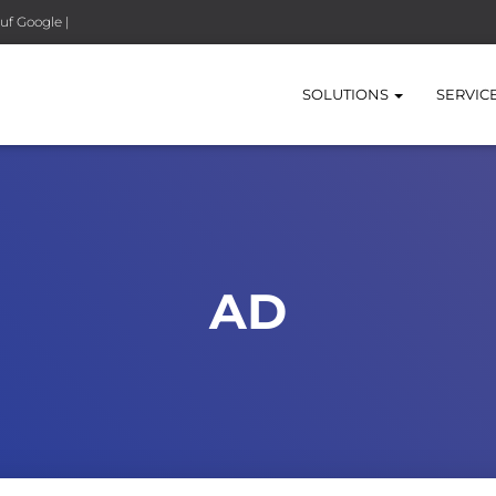
uf Google |
SOLUTIONS
SERVIC
AD