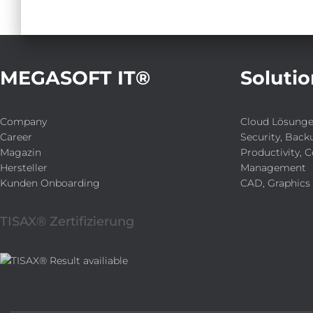
MEGASOFT IT®
Solutio
Company
Cloud Lösung
Career
Security, Back
Magazin
Productivity, C
Hersteller
Management
Kunden Onboarding
CAD, Graphics
TISAX® Zertifizierung