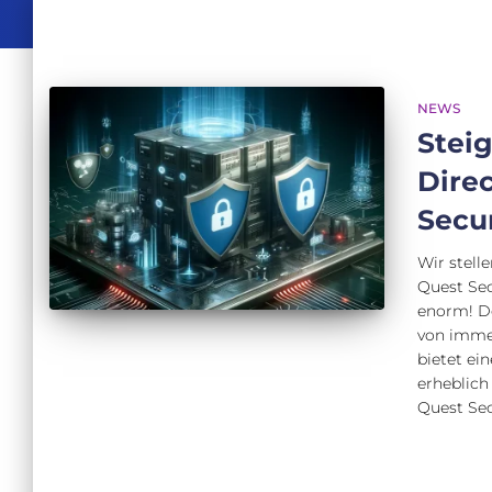
NEWS
Steig
Direc
Secu
Wir stell
Quest Sec
enorm! De
von imme
bietet ei
erheblich
Quest Sec