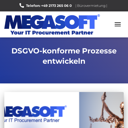
Telefon: +49 2173 265 06 0
| Bürovermietung |
Bewerten Sie uns auf Google |
NAVI
UMSC
DSGVO-konforme Prozesse
entwickeln