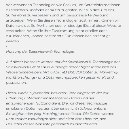
Compliance Guard
Wir verwenden Technologien wie Cookies, um Geräteinformationen
Licence Manager
zu speichern und/oder darauf zuzugreifen. Wir tun dies, um das
Lexicon
Surferlebnis zu verbessern und um personalisierte Werbung
anzuzeigen. Wenn Sie diesen Technologien zustimmen, können wir
Daten wie das Surfverhalten oder eindeutige IDs auf dieser Website
Channels
verarbeiten. Wenn Sie Ihre Zustimmung nicht erteilen oder
zurückziehen, können bestimmte Funktionen beeinträchtigt
werden.
vertrieb@megasoft.de
-
+49 2173 265 06 0
Nutzung der SalesViewer®-Technologie:
Auf dieser Webseite werden mit der SalesViewer®-Technologie der
Mo. - Do. 08:00 - 17:00 Uhr
SalesViewer® GmbH auf Grundlage berechtigter Interessen des
Fr. 08:00 - 15:00 Uhr
Webseitenbetreibers (Art. 6 Abs.1 lit.f DSGVO) Daten zu Marketing-,
Marktforschungs- und Optimierungszwecken gesammelt und
gespeichert.
Sponsoring
Hierzu wird ein javascript-basierter Code eingesetzt, der zur
Erhebung unternehmensbezogener Daten und der
entsprechenden Nutzung dient. Die mit dieser Technologie
1. FC Monheim
erhobenen Daten werden über eine nicht rückrechenbare
Einwegfunktion (sog. Hashing) verschlüsselt. Die Daten werden
unmittelbar pseudonymisiert und nicht dazu benutzt, den
Besucher dieser Webseite persönlich zu identifizieren.