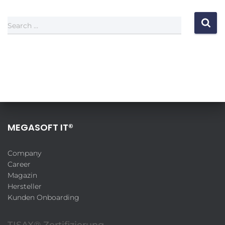
Search …
MEGASOFT IT®
Company
Career
Magazin
Hersteller
Kunden Onboarding
TISAX® Zertifizierung