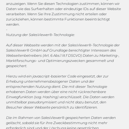
anzuzeigen. Wenn Sie diesen Technologien zustimmen, können wir
Daten wie das Surfverhalten oder eindeutige IDs auf dieser Website
Channels
verarbeiten. Wenn Sie Ihre Zustimmung nicht erteilen oder
zurückziehen, können bestimmte Funktionen beeinträchtigt
werden.
vertrieb@megasoft.de
-
+49 2173 265 06 0
Nutzung der SalesViewer®-Technologie:
Auf dieser Webseite werden mit der SalesViewer®-Technologie der
Mo. - Do. 08:00 - 17:00 Uhr
SalesViewer® GmbH auf Grundlage berechtigter Interessen des
Fr. 08:00 - 15:00 Uhr
Webseitenbetreibers (Art. 6 Abs.1 lit.f DSGVO) Daten zu Marketing-,
Marktforschungs- und Optimierungszwecken gesammelt und
gespeichert.
Sponsoring
Hierzu wird ein javascript-basierter Code eingesetzt, der zur
Erhebung unternehmensbezogener Daten und der
entsprechenden Nutzung dient. Die mit dieser Technologie
1. FC Monheim
erhobenen Daten werden über eine nicht rückrechenbare
Einwegfunktion (sog. Hashing) verschlüsselt. Die Daten werden
unmittelbar pseudonymisiert und nicht dazu benutzt, den
Besucher dieser Webseite persönlich zu identifizieren.
Die im Rahmen von SalesViewer® gespeicherten Daten werden
COOKIE-RICHTLINIE (EU)
gelöscht, sobald sie für ihre Zweckbestimmung nicht mehr
erforderlich sind und der Löschung keine gesetzlichen