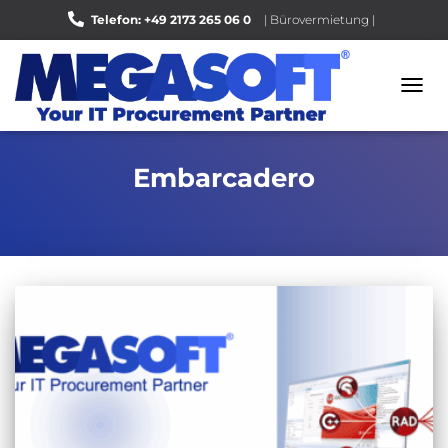
Telefon: +49 2173 265 06 0
| Bürovermietung |
Bewerten Sie uns auf Google |
NAVI
UMSC
Embarcadero