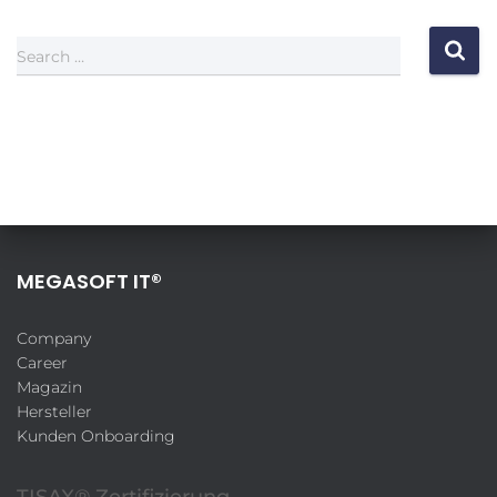
Search …
MEGASOFT IT®
Company
Career
Magazin
Hersteller
Kunden Onboarding
TISAX® Zertifizierung