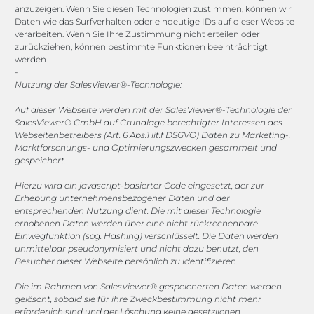
anzuzeigen. Wenn Sie diesen Technologien zustimmen, können wir
Daten wie das Surfverhalten oder eindeutige IDs auf dieser Website
Channels
verarbeiten. Wenn Sie Ihre Zustimmung nicht erteilen oder
zurückziehen, können bestimmte Funktionen beeinträchtigt
werden.
vertrieb@megasoft.de
-
+49 2173 265 06 0
Nutzung der SalesViewer®-Technologie:
Auf dieser Webseite werden mit der SalesViewer®-Technologie der
Mo. - Do. 08:00 - 17:00 Uhr
SalesViewer® GmbH auf Grundlage berechtigter Interessen des
Fr. 08:00 - 15:00 Uhr
Webseitenbetreibers (Art. 6 Abs.1 lit.f DSGVO) Daten zu Marketing-,
Marktforschungs- und Optimierungszwecken gesammelt und
gespeichert.
Sponsoring
Hierzu wird ein javascript-basierter Code eingesetzt, der zur
Erhebung unternehmensbezogener Daten und der
entsprechenden Nutzung dient. Die mit dieser Technologie
1. FC Monheim
erhobenen Daten werden über eine nicht rückrechenbare
Einwegfunktion (sog. Hashing) verschlüsselt. Die Daten werden
unmittelbar pseudonymisiert und nicht dazu benutzt, den
Besucher dieser Webseite persönlich zu identifizieren.
Die im Rahmen von SalesViewer® gespeicherten Daten werden
COOKIE-RICHTLINIE (EU)
gelöscht, sobald sie für ihre Zweckbestimmung nicht mehr
erforderlich sind und der Löschung keine gesetzlichen