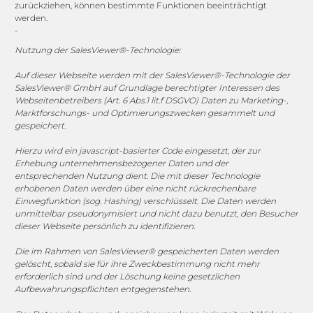
zurückziehen, können bestimmte Funktionen beeinträchtigt
werden.
-
vertrieb@megasoft.de
+49 2173 265 06 0
Nutzung der SalesViewer®-Technologie:
Auf dieser Webseite werden mit der SalesViewer®-Technologie der
Mo. - Do. 08:00 - 17:00 Uhr
SalesViewer® GmbH auf Grundlage berechtigter Interessen des
Fr. 08:00 - 15:00 Uhr
Webseitenbetreibers (Art. 6 Abs.1 lit.f DSGVO) Daten zu Marketing-,
Marktforschungs- und Optimierungszwecken gesammelt und
gespeichert.
Sponsoring
Hierzu wird ein javascript-basierter Code eingesetzt, der zur
Erhebung unternehmensbezogener Daten und der
entsprechenden Nutzung dient. Die mit dieser Technologie
erhobenen Daten werden über eine nicht rückrechenbare
1. FC Monheim
Einwegfunktion (sog. Hashing) verschlüsselt. Die Daten werden
unmittelbar pseudonymisiert und nicht dazu benutzt, den Besucher
dieser Webseite persönlich zu identifizieren.
Die im Rahmen von SalesViewer® gespeicherten Daten werden
COOKIE-RICHTLINIE (EU)
gelöscht, sobald sie für ihre Zweckbestimmung nicht mehr
erforderlich sind und der Löschung keine gesetzlichen
© 2025 MEGASOFT® IT GmbH & Co. KG |
Impressum
|
Aufbewahrungspflichten entgegenstehen.
Privacy
|
AGB
|
Cookie-Richtlinie
|
Cookie-Richtlinie