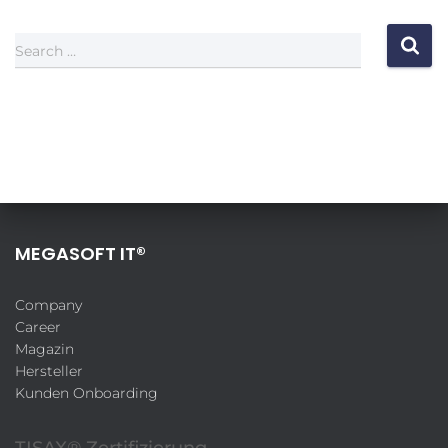
Search …
MEGASOFT IT®
Company
Career
Magazin
Hersteller
Kunden Onboarding
TISAX® Zertifizierung