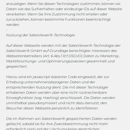
anzuzeigen. Wenn Sie diesen Technologien zustimmen, können wir
Daten wie das Surfverhalten oder eindeutige IDs auf dieser Website
Channels
verarbeiten. Wenn Sie Ihre Zustimmung nicht erteilen oder
zurückziehen, können bestimmte Funktionen beeinträchtigt
werden.
vertrieb@megasoft.de
-
+49 2173 265 06 0
Nutzung der SalesViewer®-Technologie:
Auf dieser Webseite werden mit der SalesViewer®-Technologie der
Mo. - Do. 08:00 - 17:00 Uhr
SalesViewer® GmbH auf Grundlage berechtigter Interessen des
Fr. 08:00 - 15:00 Uhr
Webseitenbetreibers (Art. 6 Abs.1 lit.f DSGVO) Daten zu Marketing-,
Marktforschungs- und Optimierungszwecken gesammelt und
gespeichert.
Sponsoring
Hierzu wird ein javascript-basierter Code eingesetzt, der zur
Erhebung unternehmensbezogener Daten und der
entsprechenden Nutzung dient. Die mit dieser Technologie
1. FC Monheim
erhobenen Daten werden über eine nicht rückrechenbare
Einwegfunktion (sog. Hashing) verschlüsselt. Die Daten werden
unmittelbar pseudonymisiert und nicht dazu benutzt, den
Besucher dieser Webseite persönlich zu identifizieren.
Die im Rahmen von SalesViewer® gespeicherten Daten werden
COOKIE-RICHTLINIE (EU)
gelöscht, sobald sie für ihre Zweckbestimmung nicht mehr
erforderlich sind und der Löschung keine gesetzlichen