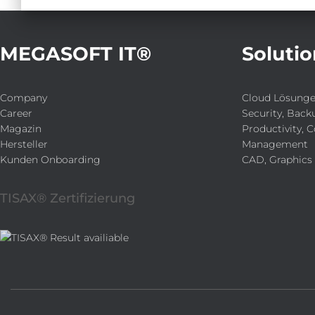
MEGASOFT IT®
Solutio
Company
Cloud Lösung
Career
Security, Back
Magazin
Productivity, C
Hersteller
Management
Kunden Onboarding
CAD, Graphics
TISAX® Zertifizierung