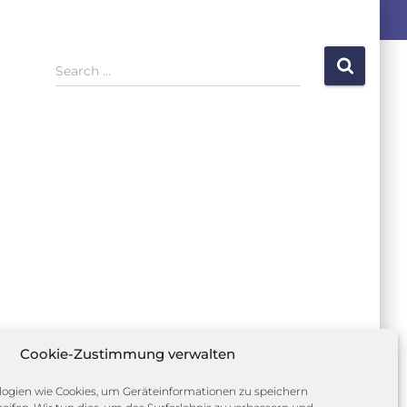
S
Search …
e
a
r
c
h
f
o
r
:
Cookie-Zustimmung verwalten
ogien wie Cookies, um Geräteinformationen zu speichern