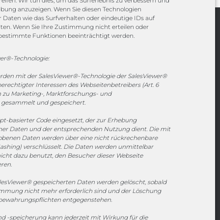
eifen. Wir tun dies, um das Surferlebnis zu verbessern und
rbung anzuzeigen. Wenn Sie diesen Technologien
Daten wie das Surfverhalten oder eindeutige IDs auf
iten. Wenn Sie Ihre Zustimmung nicht erteilen oder
Channels
bestimmte Funktionen beeinträchtigt werden.
er®-Technologie:
vertrieb@megasoft.de
erden mit der SalesViewer®-Technologie der SalesViewer®
+49 2173 265 06 0
echtigter Interessen des Webseitenbetreibers (Art. 6
en zu Marketing-, Marktforschungs- und
Mo. - Do. 08:00 - 17:00 Uhr
gesammelt und gespeichert.
Fr. 08:00 - 15:00 Uhr
ipt-basierter Code eingesetzt, der zur Erhebung
r Daten und der entsprechenden Nutzung dient. Die mit
Sponsoring
hobenen Daten werden über eine nicht rückrechenbare
ashing) verschlüsselt. Die Daten werden unmittelbar
icht dazu benutzt, den Besucher dieser Webseite
eren.
1. FC Monheim
esViewer® gespeicherten Daten werden gelöscht, sobald
timmung nicht mehr erforderlich sind und der Löschung
fbewahrungspflichten entgegenstehen.
 -speicherung kann jederzeit mit Wirkung für die