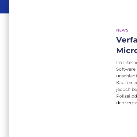
NEWS
Verf
Micr
Im Intern
Software.
unschlagb
Kauf eine
jedoch be
Polizei o
den verg