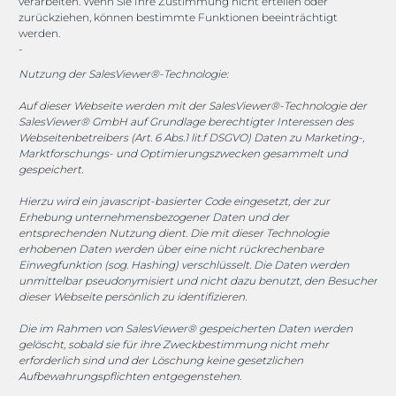
Channels
verarbeiten. Wenn Sie Ihre Zustimmung nicht erteilen oder
zurückziehen, können bestimmte Funktionen beeinträchtigt
werden.
-
vertrieb@megasoft.de
+49 2173 265 06 0
Nutzung der SalesViewer®-Technologie:
Auf dieser Webseite werden mit der SalesViewer®-Technologie der
Mo. - Do. 08:00 - 17:00 Uhr
SalesViewer® GmbH auf Grundlage berechtigter Interessen des
Fr. 08:00 - 15:00 Uhr
Webseitenbetreibers (Art. 6 Abs.1 lit.f DSGVO) Daten zu Marketing-,
Marktforschungs- und Optimierungszwecken gesammelt und
gespeichert.
Sponsoring
Hierzu wird ein javascript-basierter Code eingesetzt, der zur
Erhebung unternehmensbezogener Daten und der
entsprechenden Nutzung dient. Die mit dieser Technologie
1. FC Monheim
erhobenen Daten werden über eine nicht rückrechenbare
Einwegfunktion (sog. Hashing) verschlüsselt. Die Daten werden
unmittelbar pseudonymisiert und nicht dazu benutzt, den Besucher
dieser Webseite persönlich zu identifizieren.
Die im Rahmen von SalesViewer® gespeicherten Daten werden
COOKIE-RICHTLINIE (EU)
gelöscht, sobald sie für ihre Zweckbestimmung nicht mehr
erforderlich sind und der Löschung keine gesetzlichen
© 2025 MEGASOFT® IT GmbH & Co. KG |
Impressum
|
Aufbewahrungspflichten entgegenstehen.
Privacy
|
AGB
|
Cookie-Richtlinie
|
Cookie-Richtlinie