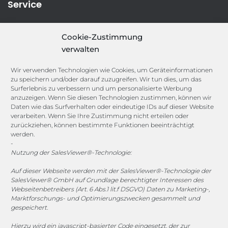
Service
IT-Security-Solutions
Cookie-Zustimmung
Marketing
verwalten
Target Group Fitting
Compliance Guard
Wir verwenden Technologien wie Cookies, um Geräteinformationen
Licence Manager
zu speichern und/oder darauf zuzugreifen. Wir tun dies, um das
Lexicon
Surferlebnis zu verbessern und um personalisierte Werbung
anzuzeigen. Wenn Sie diesen Technologien zustimmen, können wir
Daten wie das Surfverhalten oder eindeutige IDs auf dieser Website
Channels
verarbeiten. Wenn Sie Ihre Zustimmung nicht erteilen oder
zurückziehen, können bestimmte Funktionen beeinträchtigt
werden.
vertrieb@megasoft.de
-
+49 2173 265 06 0
Nutzung der SalesViewer®-Technologie:
Auf dieser Webseite werden mit der SalesViewer®-Technologie der
Mo. - Do. 08:00 - 17:00 Uhr
SalesViewer® GmbH auf Grundlage berechtigter Interessen des
Fr. 08:00 - 15:00 Uhr
Webseitenbetreibers (Art. 6 Abs.1 lit.f DSGVO) Daten zu Marketing-,
Marktforschungs- und Optimierungszwecken gesammelt und
gespeichert.
Sponsoring
Hierzu wird ein javascript-basierter Code eingesetzt, der zur