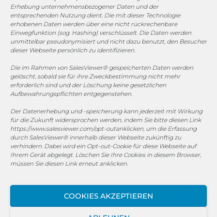
Erhebung unternehmensbezogener Daten und der
entsprechenden Nutzung dient. Die mit dieser Technologie
1. FC Monheim
erhobenen Daten werden über eine nicht rückrechenbare
Einwegfunktion (sog. Hashing) verschlüsselt. Die Daten werden
unmittelbar pseudonymisiert und nicht dazu benutzt, den Besucher
dieser Webseite persönlich zu identifizieren.
Die im Rahmen von SalesViewer® gespeicherten Daten werden
COOKIE-RICHTLINIE (EU)
gelöscht, sobald sie für ihre Zweckbestimmung nicht mehr
erforderlich sind und der Löschung keine gesetzlichen
© 2025 MEGASOFT® IT GmbH & Co. KG |
Impressum
|
Aufbewahrungspflichten entgegenstehen.
Privacy
|
AGB
|
Cookie-Richtlinie
|
Cookie-Richtlinie
Der Datenerhebung und -speicherung kann jederzeit mit Wirkung
für die Zukunft widersprochen werden, indem Sie bitte diesen Link
MEGASOFT® IT reserves the right not to be responsible for
https://www.salesviewer.com/opt-out
anklicken, um die Erfassung
the topicality, correctness, completeness or quality of the
durch SalesViewer® innerhalb dieser Webseite zukünftig zu
information provided. Liability claims against the author,
verhindern. Dabei wird ein Opt-out-Cookie für diese Webseite auf
which refer to material or immaterial nature caused by use
Ihrem Gerät abgelegt. Löschen Sie Ihre Cookies in diesem Browser,
müssen Sie diesen Link erneut anklicken.
or disuse of the information or the use of incorrect or
incomplete information are excluded, unless the author is
not intentional or grossly negligent fault. All offers are
COOKIES AKZEPTIEREN
subject to change and non-binding. Parts of the pages or
the complete publication including all offers and