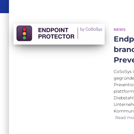
NEWS
Endpo
bran
Prev
CoSoSys 
gegründet
Preventio
plattform
Diebstahl
Unternehm
Kommunik
Read mo