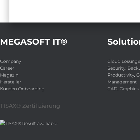
MEGASOFT IT®
Solutio
Company
Cloud Lösung
Career
Security, Back
Magazin
Productivity, C
Hersteller
Management
Kunden Onboarding
CAD, Graphics
TISAX® Zertifizierung