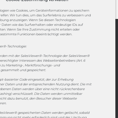
ogien wie Cookies, um Geräteinformationen zu speichern
eifen. Wir tun dies, um das Surferlebnis zu verbessern und
rbung anzuzeigen. Wenn Sie diesen Technologien
Daten wie das Surfverhalten oder eindeutige IDs auf
iten. Wenn Sie Ihre Zustimmung nicht erteilen oder
Channels
bestimmte Funktionen beeinträchtigt werden.
er®-Technologie:
vertrieb@megasoft.de
erden mit der SalesViewer®-Technologie der SalesViewer®
+49 2173 265 06 0
echtigter Interessen des Webseitenbetreibers (Art. 6
en zu Marketing-, Marktforschungs- und
Mo. - Do. 08:00 - 17:00 Uhr
gesammelt und gespeichert.
Fr. 08:00 - 15:00 Uhr
ipt-basierter Code eingesetzt, der zur Erhebung
r Daten und der entsprechenden Nutzung dient. Die mit
Sponsoring
hobenen Daten werden über eine nicht rückrechenbare
ashing) verschlüsselt. Die Daten werden unmittelbar
icht dazu benutzt, den Besucher dieser Webseite
eren.
1. FC Monheim
esViewer® gespeicherten Daten werden gelöscht, sobald
timmung nicht mehr erforderlich sind und der Löschung