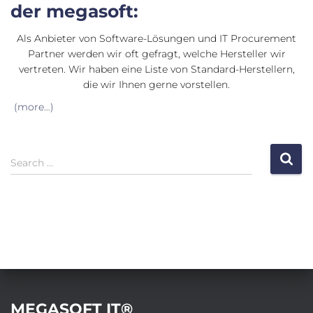
der megasoft:
Als Anbieter von Software-Lösungen und IT Procurement
Partner werden wir oft gefragt, welche Hersteller wir
vertreten. Wir haben eine Liste von Standard-Herstellern,
die wir Ihnen gerne vorstellen.
(more…)
S
Search …
e
a
r
c
h
f
o
r
:
MEGASOFT IT®