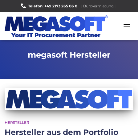
Telefon: +49 2173 265 06 0
| Bürovermietung |
Bewerten Sie uns auf Google |
NAVI
UMSC
megasoft Hersteller
HERSTELLER
Hersteller aus dem Portfolio