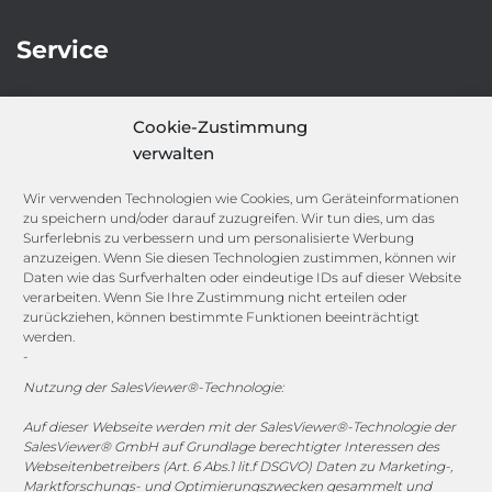
Service
IT-Security-Solutions
Cookie-Zustimmung
Marketing
verwalten
Target Group Fitting
Compliance Guard
Wir verwenden Technologien wie Cookies, um Geräteinformationen
Licence Manager
zu speichern und/oder darauf zuzugreifen. Wir tun dies, um das
Lexicon
Surferlebnis zu verbessern und um personalisierte Werbung
anzuzeigen. Wenn Sie diesen Technologien zustimmen, können wir
Daten wie das Surfverhalten oder eindeutige IDs auf dieser Website
Channels
verarbeiten. Wenn Sie Ihre Zustimmung nicht erteilen oder
zurückziehen, können bestimmte Funktionen beeinträchtigt
werden.
-
vertrieb@megasoft.de
+49 2173 265 06 0
Nutzung der SalesViewer®-Technologie:
Auf dieser Webseite werden mit der SalesViewer®-Technologie der
Mo. - Do. 08:00 - 17:00 Uhr
SalesViewer® GmbH auf Grundlage berechtigter Interessen des
Fr. 08:00 - 15:00 Uhr
Webseitenbetreibers (Art. 6 Abs.1 lit.f DSGVO) Daten zu Marketing-,
Marktforschungs- und Optimierungszwecken gesammelt und