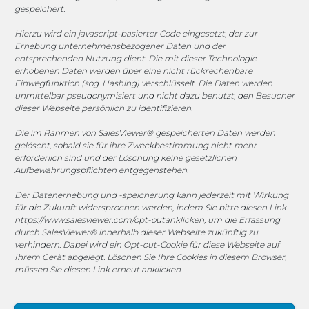
gespeichert.
Sponsoring
Hierzu wird ein javascript-basierter Code eingesetzt, der zur
Erhebung unternehmensbezogener Daten und der
entsprechenden Nutzung dient. Die mit dieser Technologie
1. FC Monheim
erhobenen Daten werden über eine nicht rückrechenbare
Einwegfunktion (sog. Hashing) verschlüsselt. Die Daten werden
unmittelbar pseudonymisiert und nicht dazu benutzt, den Besucher
dieser Webseite persönlich zu identifizieren.
Die im Rahmen von SalesViewer® gespeicherten Daten werden
COOKIE-RICHTLINIE (EU)
gelöscht, sobald sie für ihre Zweckbestimmung nicht mehr
erforderlich sind und der Löschung keine gesetzlichen
© 2025 MEGASOFT® IT GmbH & Co. KG |
Impressum
|
Aufbewahrungspflichten entgegenstehen.
Privacy
|
AGB
|
Cookie-Richtlinie
|
Cookie-Richtlinie
Der Datenerhebung und -speicherung kann jederzeit mit Wirkung
für die Zukunft widersprochen werden, indem Sie bitte diesen Link
MEGASOFT® IT reserves the right not to be responsible for
https://www.salesviewer.com/opt-out
anklicken, um die Erfassung
the topicality, correctness, completeness or quality of the
durch SalesViewer® innerhalb dieser Webseite zukünftig zu
verhindern. Dabei wird ein Opt-out-Cookie für diese Webseite auf
information provided. Liability claims against the author,
Ihrem Gerät abgelegt. Löschen Sie Ihre Cookies in diesem Browser,
which refer to material or immaterial nature caused by use
müssen Sie diesen Link erneut anklicken.
or disuse of the information or the use of incorrect or
incomplete information are excluded, unless the author is
not intentional or grossly negligent fault. All offers are