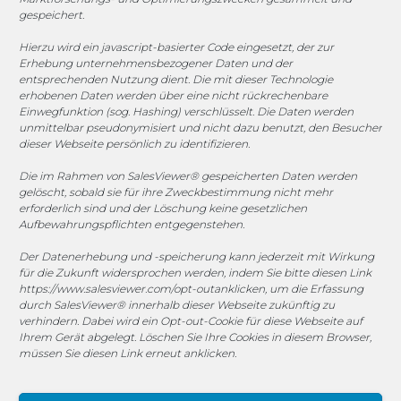
gespeichert.
Sponsoring
Hierzu wird ein javascript-basierter Code eingesetzt, der zur
Erhebung unternehmensbezogener Daten und der
entsprechenden Nutzung dient. Die mit dieser Technologie
1. FC Monheim
erhobenen Daten werden über eine nicht rückrechenbare
Einwegfunktion (sog. Hashing) verschlüsselt. Die Daten werden
unmittelbar pseudonymisiert und nicht dazu benutzt, den Besucher
dieser Webseite persönlich zu identifizieren.
Die im Rahmen von SalesViewer® gespeicherten Daten werden
COOKIE-RICHTLINIE (EU)
gelöscht, sobald sie für ihre Zweckbestimmung nicht mehr
erforderlich sind und der Löschung keine gesetzlichen
© 2025 MEGASOFT® IT GmbH & Co. KG |
Impressum
|
Aufbewahrungspflichten entgegenstehen.
Privacy
|
AGB
|
Cookie-Richtlinie
|
Cookie-Richtlinie
Der Datenerhebung und -speicherung kann jederzeit mit Wirkung
für die Zukunft widersprochen werden, indem Sie bitte diesen Link
MEGASOFT® IT reserves the right not to be responsible for
https://www.salesviewer.com/opt-out
anklicken, um die Erfassung
the topicality, correctness, completeness or quality of the
durch SalesViewer® innerhalb dieser Webseite zukünftig zu
information provided. Liability claims against the author,
verhindern. Dabei wird ein Opt-out-Cookie für diese Webseite auf
which refer to material or immaterial nature caused by use
Ihrem Gerät abgelegt. Löschen Sie Ihre Cookies in diesem Browser,
müssen Sie diesen Link erneut anklicken.
or disuse of the information or the use of incorrect or
incomplete information are excluded, unless the author is
not intentional or grossly negligent fault. All offers are