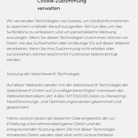
Cookie-Zustimmung
Marketing
verwalten
Target Group Fitting
Compliance Guard
Wir verwenden Technologien wie Cookies, um Geräteinformationen
Licence Manager
zu speichern und/oder darauf zuzugreifen. Wir tun dies, um das
Lexicon
Surferlebnis zu verbessern und um personalisierte Werbung
anzuzeigen. Wenn Sie diesen Technologien zustimmen, können wir
Daten wie das Surfverhalten oder eindeutige IDs auf dieser Website
Channels
verarbeiten. Wenn Sie Ihre Zustimmung nicht erteilen oder
zurückziehen, können bestimmte Funktionen beeinträchtigt
werden.
-
vertrieb@megasoft.de
+49 2173 265 06 0
Nutzung der SalesViewer®-Technologie:
Auf dieser Webseite werden mit der SalesViewer®-Technologie der
Mo. - Do. 08:00 - 17:00 Uhr
SalesViewer® GmbH auf Grundlage berechtigter Interessen des
Fr. 08:00 - 15:00 Uhr
Webseitenbetreibers (Art. 6 Abs.1 lit.f DSGVO) Daten zu Marketing-,
Marktforschungs- und Optimierungszwecken gesammelt und
gespeichert.
Sponsoring
Hierzu wird ein javascript-basierter Code eingesetzt, der zur
Erhebung unternehmensbezogener Daten und der
entsprechenden Nutzung dient. Die mit dieser Technologie
1. FC Monheim
erhobenen Daten werden über eine nicht rückrechenbare