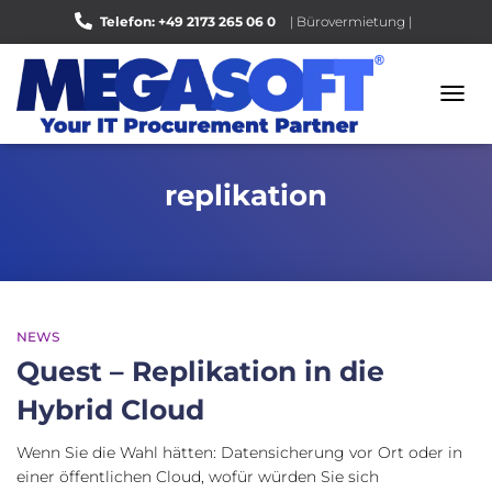
Telefon: +49 2173 265 06 0
| Bürovermietung |
Bewerten Sie uns auf Google |
NAVI
UMSC
replikation
NEWS
Quest – Replikation in die
Hybrid Cloud
Wenn Sie die Wahl hätten: Datensicherung vor Ort oder in
einer öffentlichen Cloud, wofür würden Sie sich