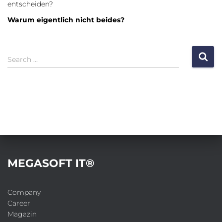
entscheiden?
Warum eigentlich nicht beides?
S
Search …
e
a
r
c
h
f
o
r
:
MEGASOFT IT®
Company
Career
Magazin