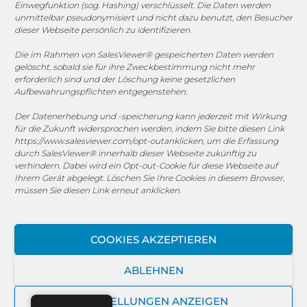
Einwegfunktion (sog. Hashing) verschlüsselt. Die Daten werden
unmittelbar pseudonymisiert und nicht dazu benutzt, den Besucher
dieser Webseite persönlich zu identifizieren.
Die im Rahmen von SalesViewer® gespeicherten Daten werden
COOKIE-RICHTLINIE (EU)
gelöscht, sobald sie für ihre Zweckbestimmung nicht mehr
erforderlich sind und der Löschung keine gesetzlichen
© 2025 MEGASOFT® IT GmbH & Co. KG |
Impressum
|
Aufbewahrungspflichten entgegenstehen.
Privacy
|
AGB
|
Cookie-Richtlinie
|
Cookie-Richtlinie
Der Datenerhebung und -speicherung kann jederzeit mit Wirkung
für die Zukunft widersprochen werden, indem Sie bitte diesen Link
MEGASOFT® IT reserves the right not to be responsible for
https://www.salesviewer.com/opt-out
anklicken, um die Erfassung
the topicality, correctness, completeness or quality of the
durch SalesViewer® innerhalb dieser Webseite zukünftig zu
verhindern. Dabei wird ein Opt-out-Cookie für diese Webseite auf
information provided. Liability claims against the author,
Ihrem Gerät abgelegt. Löschen Sie Ihre Cookies in diesem Browser,
which refer to material or immaterial nature caused by use
müssen Sie diesen Link erneut anklicken.
or disuse of the information or the use of incorrect or
incomplete information are excluded, unless the author is
not intentional or grossly negligent fault. All offers are
COOKIES AKZEPTIEREN
subject to change and non-binding. Parts of the pages or
the complete publication including all offers and
ABLEHNEN
information might be extended, changed or partly or
completely deleted by MEGASOFT® IT without separate
EINSTELLUNGEN ANZEIGEN
announcement.