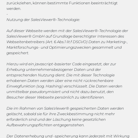
zurückziehen, können bestimmte Funktionen beeinträchtigt
werden.
vertrieb@megasoft.de
-
+49 2173 265 06 0
Nutzung der SalesViewer®-Technologie:
Auf dieser Webseite werden mit der SalesViewer®-Technologie der
Mo. - Do. 08:00 - 17:00 Uhr
SalesViewer® GmbH auf Grundlage berechtigter Interessen des
Fr. 08:00 - 15:00 Uhr
Webseitenbetreibers (Art. 6 Abs.1 lit.f DSGVO) Daten zu Marketing-,
Marktforschungs- und Optimierungszwecken gesammelt und
gespeichert.
Sponsoring
Hierzu wird ein javascript-basierter Code eingesetzt, der zur
Erhebung unternehmensbezogener Daten und der
entsprechenden Nutzung dient. Die mit dieser Technologie
1. FC Monheim
erhobenen Daten werden über eine nicht rückrechenbare
Einwegfunktion (sog. Hashing) verschlüsselt. Die Daten werden
unmittelbar pseudonymisiert und nicht dazu benutzt, den
Besucher dieser Webseite persönlich zu identifizieren.
Die im Rahmen von SalesViewer® gespeicherten Daten werden
COOKIE-RICHTLINIE (EU)
gelöscht, sobald sie für ihre Zweckbestimmung nicht mehr
erforderlich sind und der Löschung keine gesetzlichen
© 2025 MEGASOFT® IT GmbH & Co. KG |
Impressum
|
Aufbewahrungspflichten entgegenstehen.
Privacy
|
AGB
|
Cookie-Richtlinie
|
Cookie-Richtlinie
Der Datenerhebung und -speicherung kann jederzeit mit Wirkung