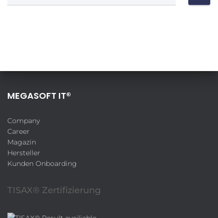
MEGASOFT IT®
Company
Career
Magazin
Hersteller
Kunden Onboarding
TISAX® Zertifizierung