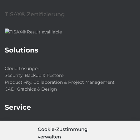
TISAX® Zertifizierung
Solutions
Cloud Lösungen
Security, Backup & Restore
Productivity, Collaboration & Project Management
CAD, Graphics & Design
Service
IT-Security-Solutions
Cookie-Zustimmung
Marketing
verwalten
Target Group Fitting