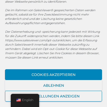
dieser Webseite persönlich zu identifizieren.
Die im Rahmen von SalesViewer® gespeicherten Daten werden
COOKIE-RICHTLINIE (EU)
gelöscht, sobald sie für ihre Zweckbestimmung nicht mehr
erforderlich sind und der Löschung keine gesetzlichen
© 2025 MEGASOFT® IT GmbH & Co. KG |
Impressum
|
Aufbewahrungspflichten entgegenstehen.
Privacy
|
AGB
|
Cookie-Richtlinie
|
Cookie-Richtlinie
Der Datenerhebung und -speicherung kann jederzeit mit Wirkung
für die Zukunft widersprochen werden, indem Sie bitte diesen Link
MEGASOFT® IT reserves the right not to be responsible for
https://www.salesviewer.com/opt-out
anklicken, um die Erfassung
the topicality, correctness, completeness or quality of the
durch SalesViewer® innerhalb dieser Webseite zukünftig zu
verhindern. Dabei wird ein Opt-out-Cookie für diese Webseite auf
information provided. Liability claims against the author,
Ihrem Gerät abgelegt. Löschen Sie Ihre Cookies in diesem Browser,
which refer to material or immaterial nature caused by use
müssen Sie diesen Link erneut anklicken.
or disuse of the information or the use of incorrect or
incomplete information are excluded, unless the author is
not intentional or grossly negligent fault. All offers are
COOKIES AKZEPTIEREN
subject to change and non-binding. Parts of the pages or
the complete publication including all offers and
ABLEHNEN
information might be extended, changed or partly or
completely deleted by MEGASOFT® IT without separate
EINSTELLUNGEN ANZEIGEN
announcement.
English