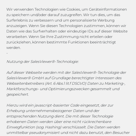
Compliance Guard
Wir verwenden Technologien wie Cookies, um Geräteinformationen
Licence Manager
zu speichern und/oder darauf zuzugreifen. Wir tun dies, um das
Lexicon
Surferlebnis zu verbessern und um personalisierte Werbung
anzuzeigen. Wenn Sie diesen Technologien zustimmen, können wir
Daten wie das Surfverhalten oder eindeutige IDs auf dieser Website
Channels
verarbeiten. Wenn Sie Ihre Zustimmung nicht erteilen oder
zurückziehen, können bestimmte Funktionen beeinträchtigt
werden.
-
vertrieb@megasoft.de
+49 2173 265 06 0
Nutzung der SalesViewer®-Technologie:
Auf dieser Webseite werden mit der SalesViewer®-Technologie der
Mo. - Do. 08:00 - 17:00 Uhr
SalesViewer® GmbH auf Grundlage berechtigter Interessen des
Fr. 08:00 - 15:00 Uhr
Webseitenbetreibers (Art. 6 Abs.1 lit.f DSGVO) Daten zu Marketing-,
Marktforschungs- und Optimierungszwecken gesammelt und
gespeichert.
Sponsoring
Hierzu wird ein javascript-basierter Code eingesetzt, der zur
Erhebung unternehmensbezogener Daten und der
entsprechenden Nutzung dient. Die mit dieser Technologie
erhobenen Daten werden über eine nicht rückrechenbare
1. FC Monheim
Einwegfunktion (sog. Hashing) verschlüsselt. Die Daten werden
unmittelbar pseudonymisiert und nicht dazu benutzt, den Besucher