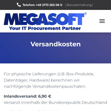
Telefon: +49 2173 265 06 0
| Bürovermietung |
Bewerten Sie uns auf Google |
N
A
V
I
Versandkosten
G
A
T
I
O
N
U
Für physische Lieferungen (z.B. Box-Produkte,
M
Datenträger, Hardware) berechnen wir
S
nachfolgende Versandkostenpauschalen:
C
H
A
Inlandsversand: 6,90 €
L
Versand innerhalb der Bundesrepublik Deutschland
T
E