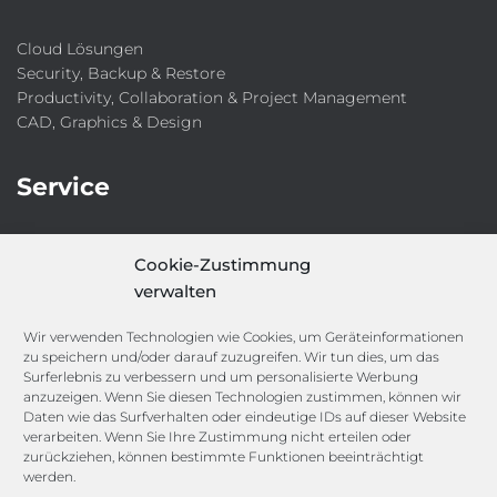
Cloud Lösungen
Security, Backup & Restore
Productivity, Collaboration & Project Management
CAD, Graphics & Design
Service
IT-Security-Solutions
Cookie-Zustimmung
Marketing
verwalten
Target Group Fitting
Compliance Guard
Wir verwenden Technologien wie Cookies, um Geräteinformationen
Licence Manager
zu speichern und/oder darauf zuzugreifen. Wir tun dies, um das
Lexicon
Surferlebnis zu verbessern und um personalisierte Werbung
anzuzeigen. Wenn Sie diesen Technologien zustimmen, können wir
Daten wie das Surfverhalten oder eindeutige IDs auf dieser Website
Channels
verarbeiten. Wenn Sie Ihre Zustimmung nicht erteilen oder
zurückziehen, können bestimmte Funktionen beeinträchtigt
werden.
-