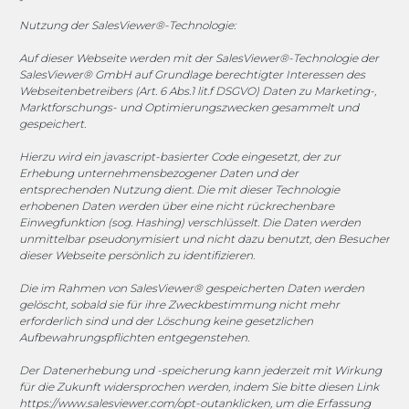
vertrieb@megasoft.de
+49 2173 265 06 0
Nutzung der SalesViewer®-Technologie:
Auf dieser Webseite werden mit der SalesViewer®-Technologie der
Mo. - Do. 08:00 - 17:00 Uhr
SalesViewer® GmbH auf Grundlage berechtigter Interessen des
Fr. 08:00 - 15:00 Uhr
Webseitenbetreibers (Art. 6 Abs.1 lit.f DSGVO) Daten zu Marketing-,
Marktforschungs- und Optimierungszwecken gesammelt und
gespeichert.
Sponsoring
Hierzu wird ein javascript-basierter Code eingesetzt, der zur
Erhebung unternehmensbezogener Daten und der
entsprechenden Nutzung dient. Die mit dieser Technologie
1. FC Monheim
erhobenen Daten werden über eine nicht rückrechenbare
Einwegfunktion (sog. Hashing) verschlüsselt. Die Daten werden
unmittelbar pseudonymisiert und nicht dazu benutzt, den Besucher
dieser Webseite persönlich zu identifizieren.
Die im Rahmen von SalesViewer® gespeicherten Daten werden
COOKIE-RICHTLINIE (EU)
gelöscht, sobald sie für ihre Zweckbestimmung nicht mehr
erforderlich sind und der Löschung keine gesetzlichen
© 2025 MEGASOFT® IT GmbH & Co. KG |
Impressum
|
Aufbewahrungspflichten entgegenstehen.
Privacy
|
AGB
|
Cookie-Richtlinie
|
Cookie-Richtlinie
Der Datenerhebung und -speicherung kann jederzeit mit Wirkung
für die Zukunft widersprochen werden, indem Sie bitte diesen Link
MEGASOFT® IT reserves the right not to be responsible for
https://www.salesviewer.com/opt-out
anklicken, um die Erfassung