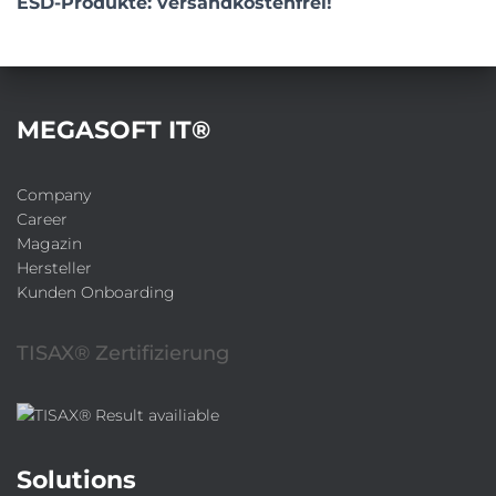
ESD-Produkte: versandkostenfrei!
MEGASOFT IT®
Company
Career
Magazin
Hersteller
Kunden Onboarding
TISAX® Zertifizierung
Solutions