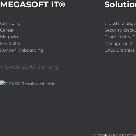
MEGASOFT IT®
Solutio
Company
Cloud Lösung
Career
Security, Back
Magazin
Productivity, C
Hersteller
Management
Kunden Onboarding
CAD, Graphics
TISAX® Zertifizierung
© 2025 MEGASOFT® 