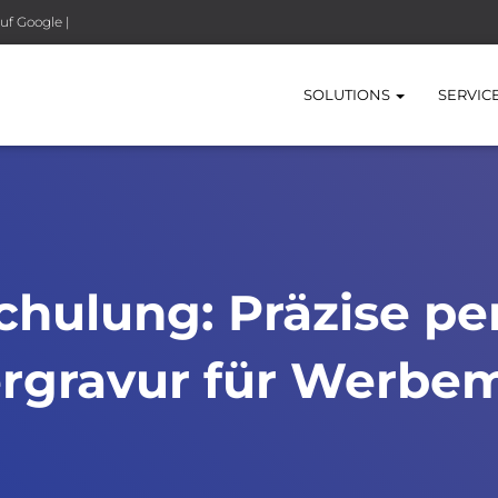
uf Google |
SOLUTIONS
SERVIC
ulung: Präzise per
rgravur für Werbem