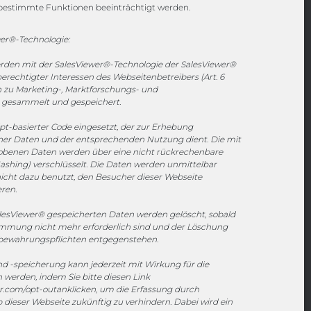
Channels
bestimmte Funktionen beeinträchtigt werden.
er®-Technologie:
vertrieb@megasoft.de
erden mit der SalesViewer®-Technologie der SalesViewer®
+49 2173 265 06 0
echtigter Interessen des Webseitenbetreibers (Art. 6
en zu Marketing-, Marktforschungs- und
Mo. - Do. 08:00 - 17:00 Uhr
gesammelt und gespeichert.
Fr. 08:00 - 15:00 Uhr
ipt-basierter Code eingesetzt, der zur Erhebung
r Daten und der entsprechenden Nutzung dient. Die mit
Sponsoring
hobenen Daten werden über eine nicht rückrechenbare
ashing) verschlüsselt. Die Daten werden unmittelbar
icht dazu benutzt, den Besucher dieser Webseite
eren.
1. FC Monheim
esViewer® gespeicherten Daten werden gelöscht, sobald
timmung nicht mehr erforderlich sind und der Löschung
fbewahrungspflichten entgegenstehen.
 -speicherung kann jederzeit mit Wirkung für die
werden, indem Sie bitte diesen Link
er.com/opt-out
anklicken, um die Erfassung durch
 dieser Webseite zukünftig zu verhindern. Dabei wird ein
nie
|
Cookie-Richtlinie