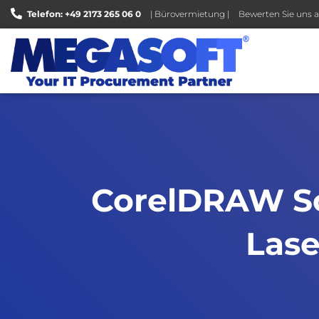
Telefon: +49 2173 265 06 0
| Bürovermietung |
Bewerten Sie uns a
CorelDRAW Sch
Lase