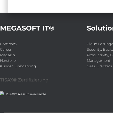
MEGASOFT IT®
Solutio
Company
Cloud Lösung
Career
Security, Back
Magazin
Productivity, C
Hersteller
Management
Kunden Onboarding
CAD, Graphics
TISAX® Zertifizierung