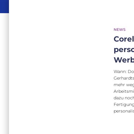
NEWS
Core
perso
Werb
Wann: Don
Gerhardts
mehr wegz
Arbeitsmi
dazu noch
Fertigung
personali