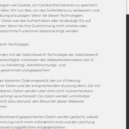
ogien wie Cookies, um Geräteinformationen zu speichern
eifen. Wir tun dies, um das Surferlebnis zu verbessern und
rbung anzuzeigen. Wenn Sie diesen Technologien
Daten wie das Surfverhalten oder eindeutige IDs auf
iten. Wenn Sie Ihre Zustimmung nicht erteilen oder
Channels
bestimmte Funktionen beeinträchtigt werden.
er®-Technologie:
vertrieb@megasoft.de
erden mit der SalesViewer®-Technologie der SalesViewer®
+49 2173 265 06 0
echtigter Interessen des Webseitenbetreibers (Art. 6
en zu Marketing-, Marktforschungs- und
Mo. - Do. 08:00 - 17:00 Uhr
gesammelt und gespeichert.
Fr. 08:00 - 15:00 Uhr
ipt-basierter Code eingesetzt, der zur Erhebung
r Daten und der entsprechenden Nutzung dient. Die mit
Sponsoring
hobenen Daten werden über eine nicht rückrechenbare
ashing) verschlüsselt. Die Daten werden unmittelbar
icht dazu benutzt, den Besucher dieser Webseite
eren.
1. FC Monheim
esViewer® gespeicherten Daten werden gelöscht, sobald
timmung nicht mehr erforderlich sind und der Löschung
fbewahrungspflichten entgegenstehen.