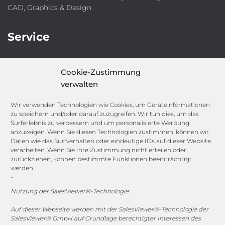
CAD, Graphics & Design
Service
IT-Security-Solutions
Cookie-Zustimmung
Marketing
verwalten
Target Group Fitting
Compliance Guard
Wir verwenden Technologien wie Cookies, um Geräteinformationen
Licence Manager
zu speichern und/oder darauf zuzugreifen. Wir tun dies, um das
Lexicon
Surferlebnis zu verbessern und um personalisierte Werbung
anzuzeigen. Wenn Sie diesen Technologien zustimmen, können wir
Daten wie das Surfverhalten oder eindeutige IDs auf dieser Website
Channels
verarbeiten. Wenn Sie Ihre Zustimmung nicht erteilen oder
zurückziehen, können bestimmte Funktionen beeinträchtigt
werden.
-
vertrieb@megasoft.de
+49 2173 265 06 0
Nutzung der SalesViewer®-Technologie:
Auf dieser Webseite werden mit der SalesViewer®-Technologie der
Mo. - Do. 08:00 - 17:00 Uhr
SalesViewer® GmbH auf Grundlage berechtigter Interessen des
Fr. 08:00 - 15:00 Uhr