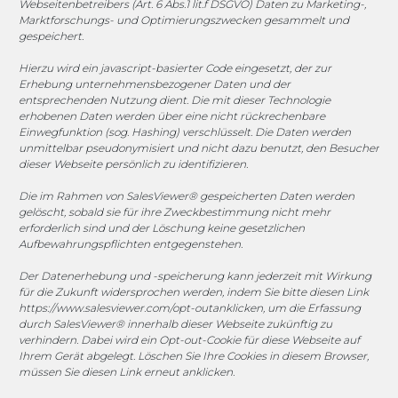
Webseitenbetreibers (Art. 6 Abs.1 lit.f DSGVO) Daten zu Marketing-,
Marktforschungs- und Optimierungszwecken gesammelt und
gespeichert.
Sponsoring
Hierzu wird ein javascript-basierter Code eingesetzt, der zur
Erhebung unternehmensbezogener Daten und der
entsprechenden Nutzung dient. Die mit dieser Technologie
erhobenen Daten werden über eine nicht rückrechenbare
1. FC Monheim
Einwegfunktion (sog. Hashing) verschlüsselt. Die Daten werden
unmittelbar pseudonymisiert und nicht dazu benutzt, den Besucher
dieser Webseite persönlich zu identifizieren.
Die im Rahmen von SalesViewer® gespeicherten Daten werden
COOKIE-RICHTLINIE (EU)
gelöscht, sobald sie für ihre Zweckbestimmung nicht mehr
erforderlich sind und der Löschung keine gesetzlichen
© 2025 MEGASOFT® IT GmbH & Co. KG |
Impressum
|
Aufbewahrungspflichten entgegenstehen.
Privacy
|
AGB
|
Cookie-Richtlinie
|
Cookie-Richtlinie
Der Datenerhebung und -speicherung kann jederzeit mit Wirkung
für die Zukunft widersprochen werden, indem Sie bitte diesen Link
MEGASOFT® IT reserves the right not to be responsible for
https://www.salesviewer.com/opt-out
anklicken, um die Erfassung
the topicality, correctness, completeness or quality of the
durch SalesViewer® innerhalb dieser Webseite zukünftig zu
verhindern. Dabei wird ein Opt-out-Cookie für diese Webseite auf
information provided. Liability claims against the author,
Ihrem Gerät abgelegt. Löschen Sie Ihre Cookies in diesem Browser,
which refer to material or immaterial nature caused by use
müssen Sie diesen Link erneut anklicken.
or disuse of the information or the use of incorrect or