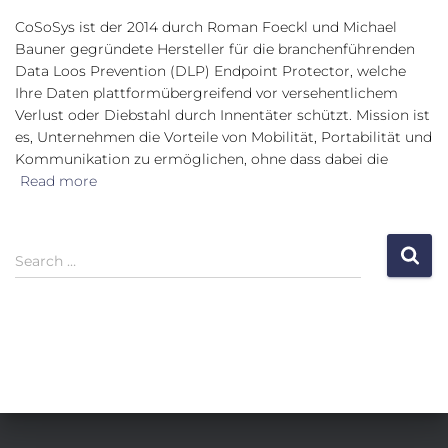
CoSoSys ist der 2014 durch Roman Foeckl und Michael
Bauner gegründete Hersteller für die branchenführenden
Data Loos Prevention (DLP) Endpoint Protector, welche
Ihre Daten plattformübergreifend vor versehentlichem
Verlust oder Diebstahl durch Innentäter schützt. Mission ist
es, Unternehmen die Vorteile von Mobilität, Portabilität und
Kommunikation zu ermöglichen, ohne dass dabei die
Read more
S
Search …
e
a
r
c
h
f
o
r